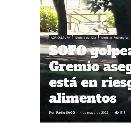
AGRICULTURA
Noticia del Día
Noticias Regionales
SOFO golpea
Gremio aseg
está en ries
alimentos
Por
Radio SAGO
-
4 de mayo de 2022
518