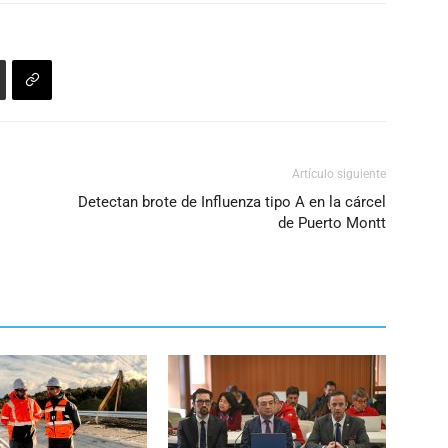
aumentar
o
disminuir
el
volumen.
Artículo siguiente
Detectan brote de Influenza tipo A en la cárcel
de Puerto Montt