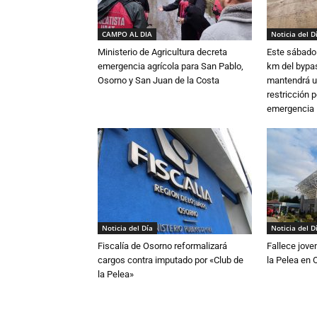
CAMPO AL DIA
Noticia del D
Ministerio de Agricultura decreta
Este sábado 
emergencia agrícola para San Pablo,
km del bypas
Osorno y San Juan de la Costa
mantendrá u
restricción p
emergencia
Noticia del Día
Noticia del D
Fiscalía de Osorno reformalizará
Fallece jove
cargos contra imputado por «Club de
la Pelea en 
la Pelea»