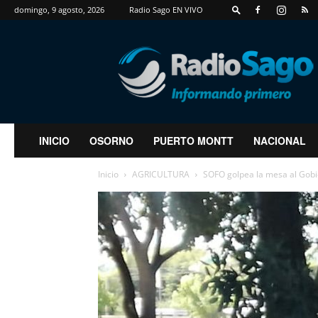
domingo, 9 agosto, 2026
Radio Sago EN VIVO
RadioSago
INICIO
OSORNO
PUERTO MONTT
NACIONAL
Inicio
AGRICULTURA
SOFO golpea la mesa al Gobie