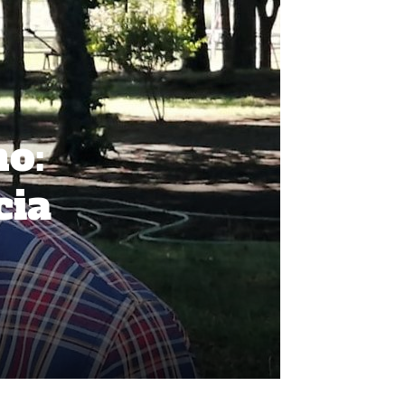
no:
cia