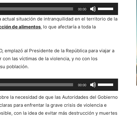
Utiliza
00:00
las
actual situación de intranquilidad en el territorio de la
teclas
ucción de alimentos
, lo que afectaría a toda la
de
flecha
arriba/abajo
, emplazó al Presidente de la República para viajar a
para
 con las víctimas de la violencia, y no con los
aumentar
 su población.
o
disminuir
Utiliza
00:00
el
las
volumen.
obre la necesidad de que las Autoridades del Gobierno
teclas
aras para enfrentar la grave crisis de violencia e
de
sible, con la idea de evitar más destrucción y muertes
flecha
arriba/abajo
para