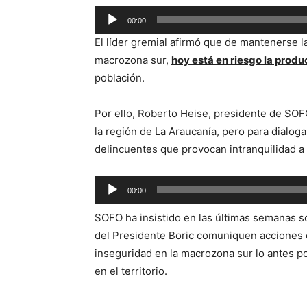
Reproductor
00:00
de
El líder gremial afirmó que de mantenerse la 
audio
macrozona sur,
hoy está en riesgo la prod
población.
Por ello, Roberto Heise, presidente de SOFO
la región de La Araucanía, pero para dialogar
delincuentes que provocan intranquilidad a
Reproductor
00:00
de
SOFO ha insistido en las últimas semanas s
audio
del Presidente Boric comuniquen acciones cl
inseguridad en la macrozona sur lo antes po
en el territorio.