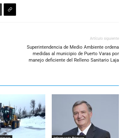
el
volumen.
Artículo siguiente
Superintendencia de Medio Ambiente ordena
medidas al municipio de Puerto Varas por
manejo deficiente del Relleno Sanitario Laja
Primero
Informando Primero