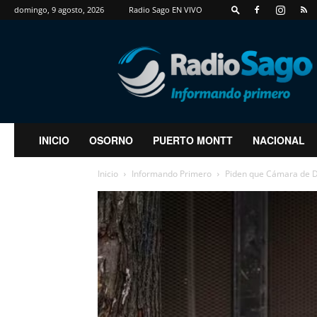
domingo, 9 agosto, 2026
Radio Sago EN VIVO
RadioSago
INICIO
OSORNO
PUERTO MONTT
NACIONAL
Inicio
Informando Primero
Piden que Cámara de Di