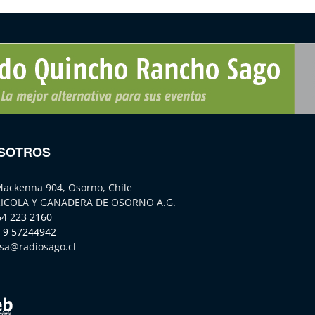
SOTROS
Mackenna 904, Osorno, Chile
ICOLA Y GANADERA DE OSORNO A.G.
64 223 2160
 9 57244942
sa@radiosago.cl