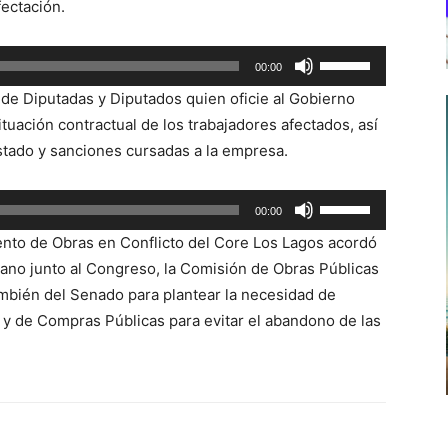
fectación.
Utiliza
00:00
las
 de Diputadas y Diputados quien oficie al Gobierno
teclas
ituación contractual de los trabajadores afectados, así
de
stado y sanciones cursadas a la empresa.
flecha
arriba/abajo
Utiliza
00:00
para
las
aumentar
nto de Obras en Conflicto del Core Los Lagos acordó
teclas
o
mano junto al Congreso, la Comisión de Obras Públicas
de
disminuir
mbién del Senado para plantear la necesidad de
flecha
el
 y de Compras Públicas para evitar el abandono de las
arriba/abajo
volumen.
para
aumentar
o
disminuir