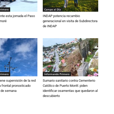
Primero
Campo al Día
nte esta jornada el Paso
INDAP potencia recambio
amoré
generacional en visita de Subdirectora
de INDAP
Primero
Informando Primero
ne supervisión de la red
Sumario sanitario contra Cementerio
 frontal pronosticado
Católico de Puerto Montt: piden
n de semana
identificar osamentas que quedaron al
descubierto