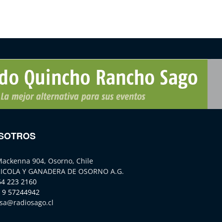
SOTROS
Mackenna 904, Osorno, Chile
ICOLA Y GANADERA DE OSORNO A.G.
64 223 2160
 9 57244942
sa@radiosago.cl