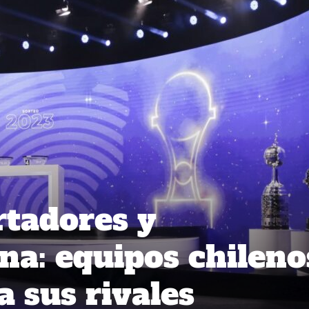
rtadores y
a: equipos chileno
a sus rivales