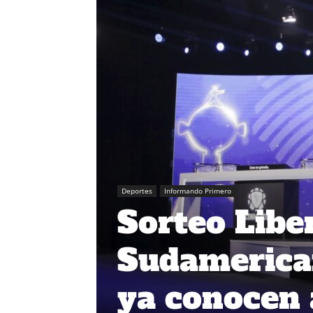
Deportes
Informando Primero
Sorteo Libe
Sudamerican
ya conocen 