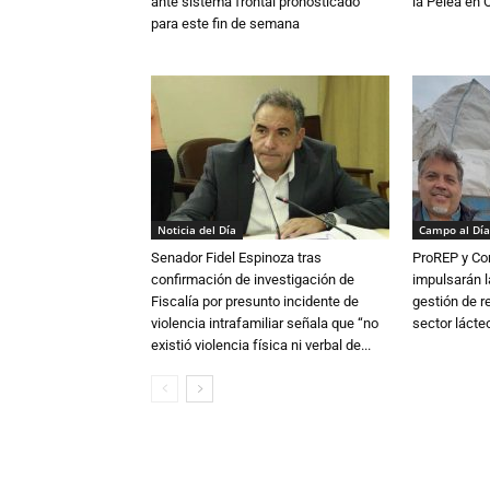
ante sistema frontal pronosticado
la Pelea en 
para este fin de semana
Noticia del Día
Campo al Día
Senador Fidel Espinoza tras
ProREP y Co
confirmación de investigación de
impulsarán l
Fiscalía por presunto incidente de
gestión de r
violencia intrafamiliar señala que “no
sector lácte
existió violencia física ni verbal de...