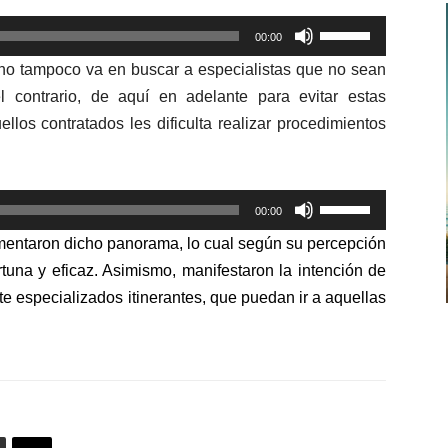
Utiliza
00:00
las
ino tampoco va en buscar a especialistas que no sean
teclas
l contrario, de aquí en adelante para evitar estas
de
llos contratados les dificulta realizar procedimientos
flecha
arriba/abajo
para
Utiliza
aumentar
00:00
las
o
mentaron dicho panorama, lo cual según su percepción
teclas
disminuir
tuna y eficaz. Asimismo, manifestaron la intención de
de
el
e especializados itinerantes, que puedan ir a aquellas
flecha
volumen.
arriba/abajo
para
aumentar
o
disminuir