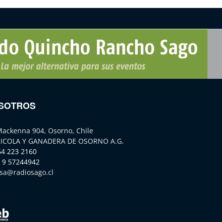
SOTROS
Mackenna 904, Osorno, Chile
ICOLA Y GANADERA DE OSORNO A.G.
64 223 2160
 9 57244942
sa@radiosago.cl