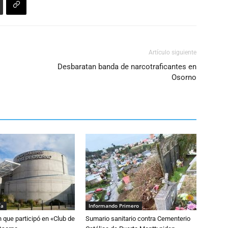
el
volumen.
Artículo siguiente
Desbaratan banda de narcotraficantes en
Osorno
ía
Informando Primero
n que participó en «Club de
Sumario sanitario contra Cementerio