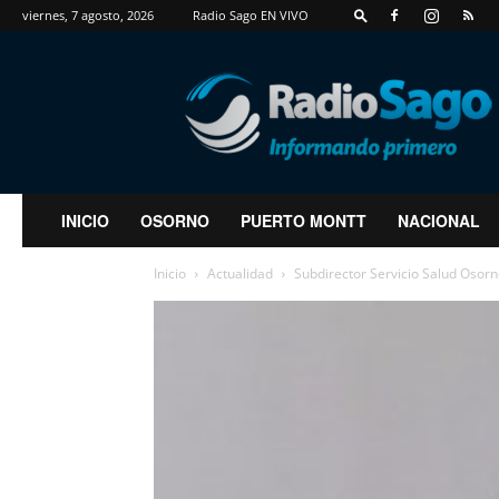
viernes, 7 agosto, 2026
Radio Sago EN VIVO
RadioSago
INICIO
OSORNO
PUERTO MONTT
NACIONAL
Inicio
Actualidad
Subdirector Servicio Salud Osorn