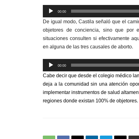
Reproductor
00:00
de
De igual modo, Castila señaló que el cam
audio
objetores de conciencia, sino que por e
situaciones consulten si efectivamente aque
en alguna de las tres causales de aborto.
Reproductor
00:00
de
Cabe decir que desde el colegio médico la
audio
deja a la comunidad sin una atención opor
implementar instrumentos de salud altament
regiones donde existan 100% de objetores.