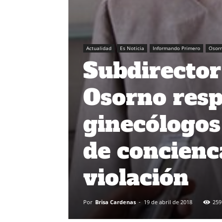
Actualidad
Es Noticia
Informando Primero
Osor
Subdirector
Osorno resp
ginecólogos
de concienc
violación
Por
Brisa Cardenas
-
19 de abril de 2018
259