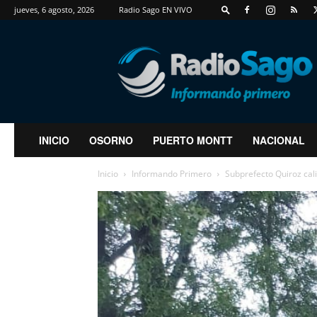
jueves, 6 agosto, 2026
Radio Sago EN VIVO
RadioSago
INICIO
OSORNO
PUERTO MONTT
NACIONAL
Inicio
Informando Primero
Subprefecto Quiroz calif