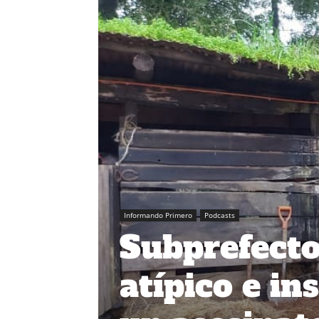
Informando Primero
Podcasts
Subprefecto
atípico e in