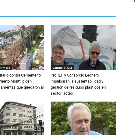
Primero
Campo al Día
tario contra Cementerio
ProREP y Consorcio Lechero
Puerto Montt: piden
impulsarán la sustentabilidad y
osamentas que quedaron al
gestión de residuos plásticos en
sector lácteo