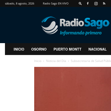
sábado, 8 agosto, 2026
Radio Sago EN VIVO
RadioSago
INICIO
OSORNO
PUERTO MONTT
NACIONAL
Inicio
Noticia del Día
Subsecretaria de Salud Públic