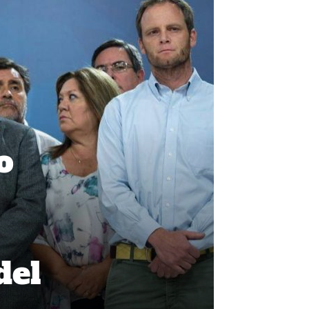
o
del