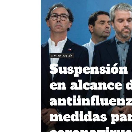
Noticia del Día
Suspensión 
en alcance 
antiinfluen
medidas par