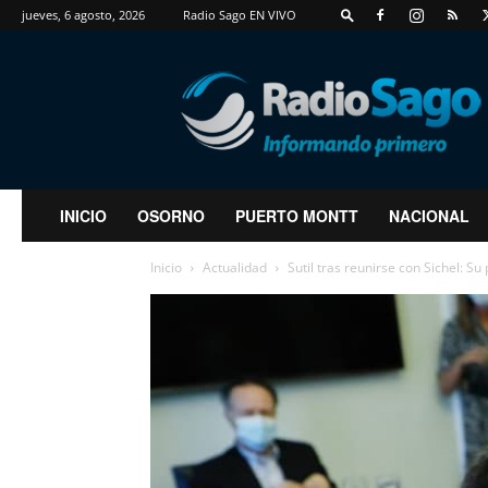
jueves, 6 agosto, 2026
Radio Sago EN VIVO
RadioSago
INICIO
OSORNO
PUERTO MONTT
NACIONAL
Inicio
Actualidad
Sutil tras reunirse con Sichel: S