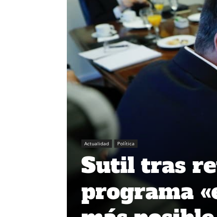
Actualidad
Política
Sutil tras r
programa «e