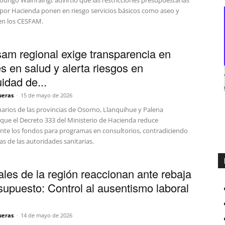
Rodrigo Wainraihgt advirtió que las restricciones presupuestarias
por Hacienda ponen en riesgo servicios básicos como aseo y
en los CESFAM.
am regional exige transparencia en
es en salud y alerta riesgos en
idad de...
ueras
-
15 de mayo de 2026
narios de las provincias de Osorno, Llanquihue y Palena
que el Decreto 333 del Ministerio de Hacienda reduce
nte los fondos para programas en consultorios, contradiciendo
s de las autoridades sanitarias.
ales de la región reaccionan ante rebaja
supuesto: Control al ausentismo laboral
ueras
-
14 de mayo de 2026