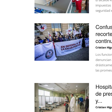
El alcalde 
impuestas 
seguridad 
Confus
recort
continu
Cristian Hig
Los funcio
denuncian 
drásticame
las promesa
Hospit
de pre
y...
Cristian Hig