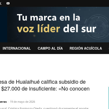
INTERNACIONAL
CAMPO AL DÍA
REGIÓN ACUÍCOLA
esa de Hualaihué califica subsidio de
 $27.000 de insuficiente: «No conocen
ueras
-
19 de mayo de 2026
munal, Cristina Espinoza Ojeda, cuestionó duramente el aporte