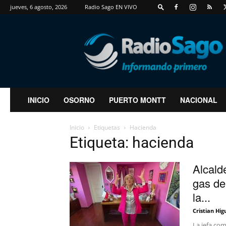
jueves, 6 agosto, 2026
Radio Sago EN VIVO
RadioSago
INICIO
OSORNO
PUERTO MONTT
NACIONAL
Inicio
Etiquetas
Hacienda
Etiqueta: hacienda
Alcald
gas de
la...
Cristian Hig
La jefa co