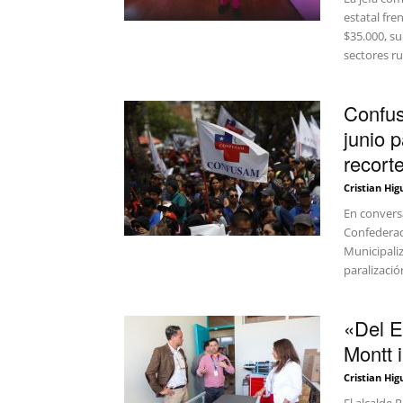
estatal fre
$35.000, s
sectores ru
Confus
junio 
recorte
Cristian Hig
En conversa
Confederac
Municipali
paralizació
«Del E
Montt i
Cristian Hig