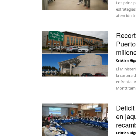
Los princi
estrategia
atención tra
Recort
Puerto
millone
Cristian Hig
El Ministe
la cartera 
enfrenta u
Montt tambi
Défici
en jaq
recamb
Cristian Hig