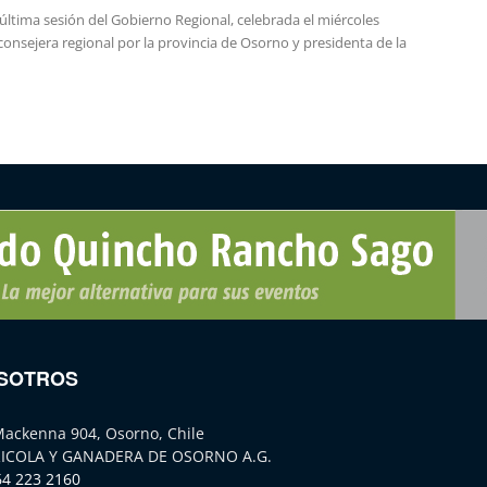
última sesión del Gobierno Regional, celebrada el miércoles
consejera regional por la provincia de Osorno y presidenta de la
SOTROS
Mackenna 904, Osorno, Chile
ICOLA Y GANADERA DE OSORNO A.G.
64 223 2160