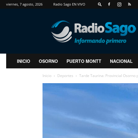
viernes, 7 agosto, 2026
Radio Sago EN VIVO
RadioSago
INICIO
OSORNO
PUERTO MONTT
NACIONAL
Inicio
Deportes
Tarde Taurina: Provincial Osorno p