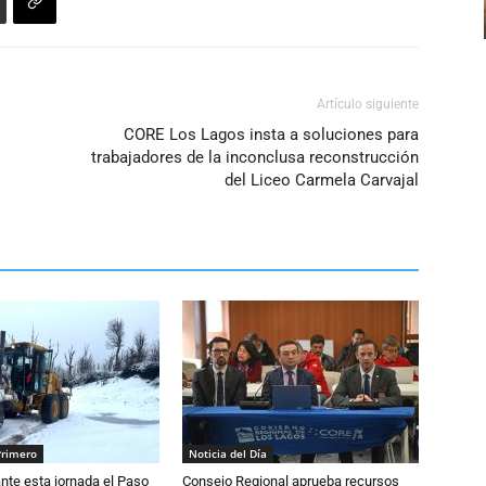
disminuir
el
volumen.
Artículo siguiente
CORE Los Lagos insta a soluciones para
trabajadores de la inconclusa reconstrucción
del Liceo Carmela Carvajal
Primero
Noticia del Día
nte esta jornada el Paso
Consejo Regional aprueba recursos