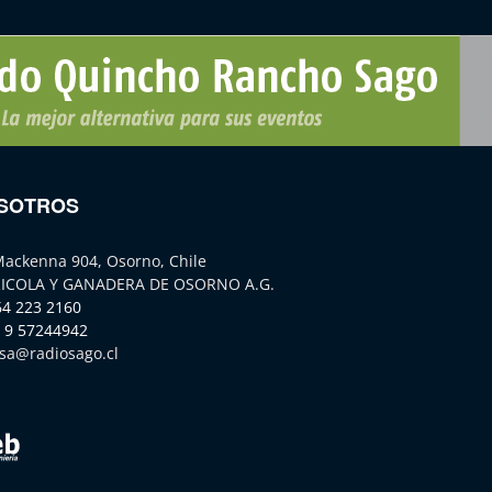
SOTROS
Mackenna 904, Osorno, Chile
ICOLA Y GANADERA DE OSORNO A.G.
64 223 2160
 9 57244942
sa@radiosago.cl