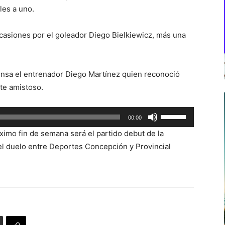
les a uno.
ocasiones por el goleador Diego Bielkiewicz, más una
rensa el entrenador Diego Martínez quien reconoció
te amistoso.
Utiliza
00:00
las
róximo fin de semana será el partido debut de la
teclas
l duelo entre Deportes Concepción y Provincial
de
flecha
arriba/abajo
para
aumentar
o