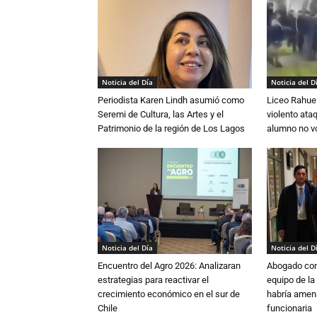
Noticia del Día
Noticia del D
Periodista Karen Lindh asumió como
Liceo Rahue 
Seremi de Cultura, las Artes y el
violento ata
Patrimonio de la región de Los Lagos
alumno no vo
Noticia del Día
Noticia del D
Encuentro del Agro 2026: Analizaran
Abogado conf
estrategias para reactivar el
equipo de la
crecimiento económico en el sur de
habría amen
Chile
funcionaria