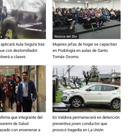
ía
Noticia del Día
aplicará Aula Segura tras
Mujeres jefas de hogar se capacitan
que con destornillador:
en Podología en aulas de Santo
lverá a clases
Tomás Osorno
ía
Nacional
irma que integrante del
En Valdivia permanecerá en detención
 seremi de Salud
preventiva joven conductor que
azado con envenenar a
provocó tragedia en La Unión