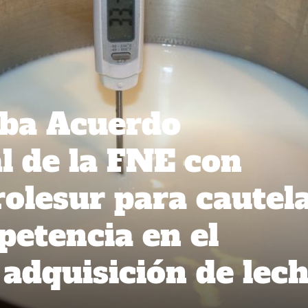
ba Acuerdo
al de la FNE con
rolesur para cautel
petencia en el
adquisición de lec