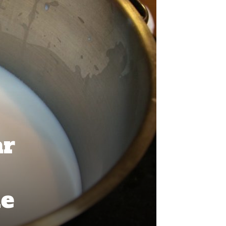
ar
he