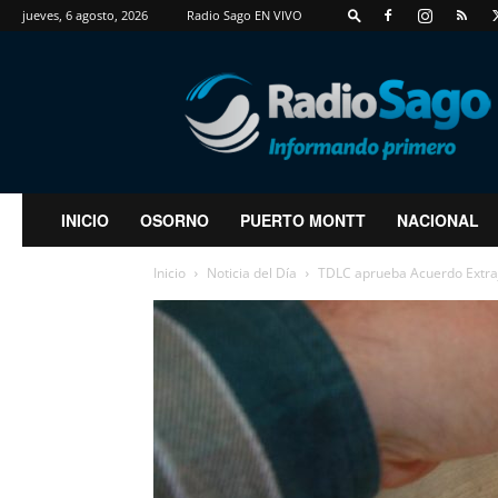
jueves, 6 agosto, 2026
Radio Sago EN VIVO
RadioSago
INICIO
OSORNO
PUERTO MONTT
NACIONAL
Inicio
Noticia del Día
TDLC aprueba Acuerdo Extraju