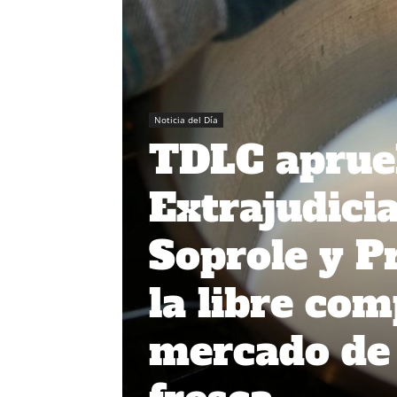
Noticia del Día
TDLC aprue
Extrajudici
Soprole y P
la libre com
mercado de 