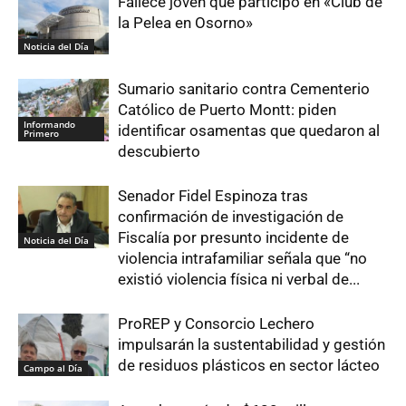
Fallece joven que participó en «Club de
la Pelea en Osorno»
Noticia del Día
Sumario sanitario contra Cementerio
Católico de Puerto Montt: piden
Informando
identificar osamentas que quedaron al
Primero
descubierto
Senador Fidel Espinoza tras
confirmación de investigación de
Fiscalía por presunto incidente de
Noticia del Día
violencia intrafamiliar señala que “no
existió violencia física ni verbal de...
ProREP y Consorcio Lechero
impulsarán la sustentabilidad y gestión
de residuos plásticos en sector lácteo
Campo al Día