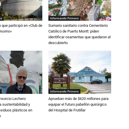
ía
Informando Primero
n que participó en «Club de
Sumario sanitario contra Cementerio
Osorno»
Católico de Puerto Montt: piden
identificar osamentas que quedaron al
descubierto
Informando Primero
nsorcio Lechero
Aprueban más de $620 millones para
a sustentabilidad y
equipar el futuro pabellón quirúrgico
esiduos plásticos en
del Hospital de Frutillar
o