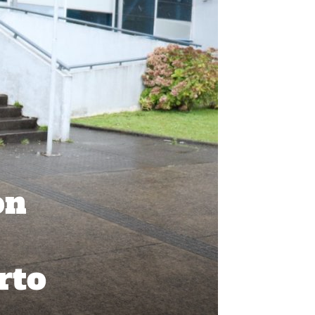
on
rto