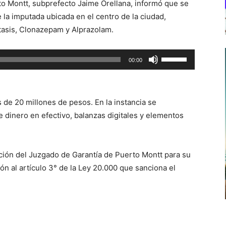
rto Montt, subprefecto Jaime Orellana, informó que se
e la imputada ubicada en el centro de la ciudad,
tasis, Clonazepam y Alprazolam.
Utiliza
00:00
las
teclas
de
de 20 millones de pesos. En la instancia se
flecha
 dinero en efectivo, balanzas digitales y elementos
arriba/abajo
para
aumentar
ción del Juzgado de Garantía de Puerto Montt para su
o
ón al artículo 3° de la Ley 20.000 que sanciona el
disminuir
el
volumen.