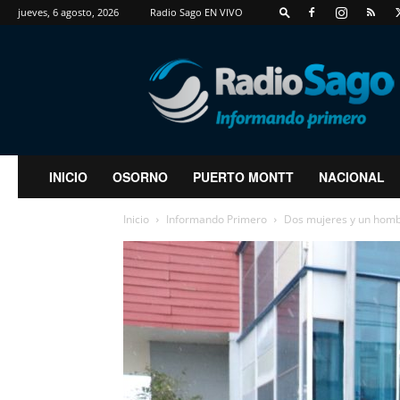
jueves, 6 agosto, 2026
Radio Sago EN VIVO
RadioSago
INICIO
OSORNO
PUERTO MONTT
NACIONAL
Inicio
Informando Primero
Dos mujeres y un hombr