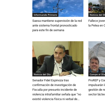
Informando Primero
Noticia del D
Saesa mantiene supervisión de la red
Fallece jove
ante sistema frontal pronosticado
la Pelea en 
para este fin de semana
Noticia del Día
Campo al Día
Senador Fidel Espinoza tras
ProREP y Co
confirmación de investigación de
impulsarán l
Fiscalía por presunto incidente de
gestión de r
violencia intrafamiliar señala que “no
sector lácte
existió violencia física ni verbal de...