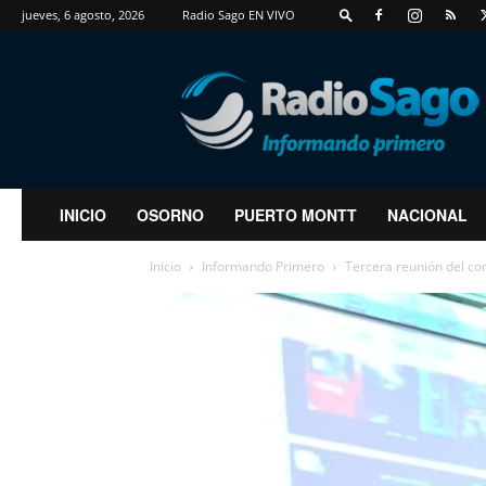
jueves, 6 agosto, 2026
Radio Sago EN VIVO
RadioSago
INICIO
OSORNO
PUERTO MONTT
NACIONAL
Inicio
Informando Primero
Tercera reunión del co