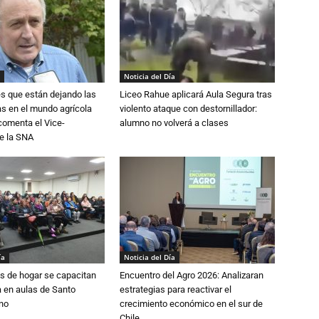
Noticia del Día
s que están dejando las
Liceo Rahue aplicará Aula Segura tras
ias en el mundo agrícola
violento ataque con destornillador:
 comenta el Vice-
alumno no volverá a clases
e la SNA
ía
Noticia del Día
s de hogar se capacitan
Encuentro del Agro 2026: Analizaran
 en aulas de Santo
estrategias para reactivar el
no
crecimiento económico en el sur de
Chile