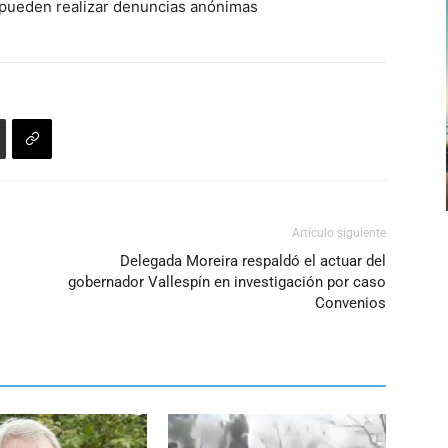
aumentar
e pueden realizar denuncias anónimas
de
o
flecha
disminuir
arriba/abajo
el
para
volumen.
aumentar
o
disminuir
el
volumen.
Artículo siguiente
Delegada Moreira respaldó el actuar del
gobernador Vallespín en investigación por caso
Convenios