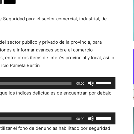
e Seguridad para el sector comercial, industrial, de
del sector público y privado de la provincia, para
ciones e informar avances sobre el comercio
 entre otros ítems de interés provincial y local, así lo
ercio Pamela Bertín
Utiliza
00:00
las
 que los índices delictuales de encuentran por debajo
teclas
de
flecha
Utiliza
00:00
arriba/abajo
las
para
tilizar el fono de denuncias habilitado por seguridad
teclas