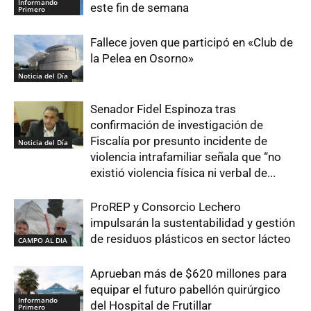
Informando
este fin de semana
Primero
Fallece joven que participó en «Club de
la Pelea en Osorno»
Noticia del Día
Senador Fidel Espinoza tras
confirmación de investigación de
Fiscalía por presunto incidente de
Noticia del Día
violencia intrafamiliar señala que “no
existió violencia física ni verbal de...
ProREP y Consorcio Lechero
impulsarán la sustentabilidad y gestión
de residuos plásticos en sector lácteo
CAMPO AL DIA
Aprueban más de $620 millones para
equipar el futuro pabellón quirúrgico
Informando
del Hospital de Frutillar
Primero