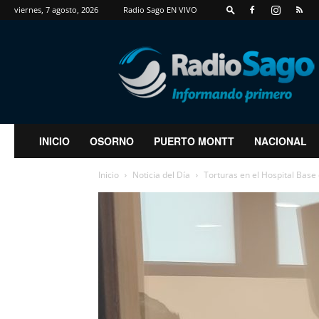
viernes, 7 agosto, 2026
Radio Sago EN VIVO
RadioSago
INICIO
OSORNO
PUERTO MONTT
NACIONAL
Inicio
Noticia del Día
Torturas en el Hospital Base