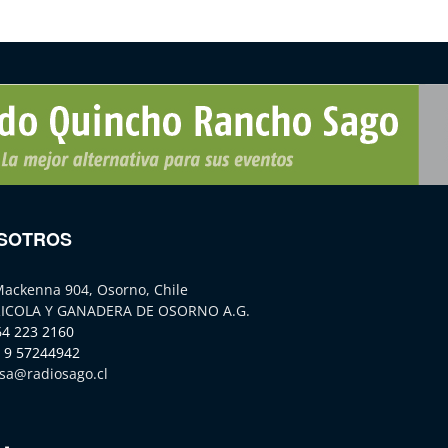
SOTROS
Mackenna 904, Osorno, Chile
ICOLA Y GANADERA DE OSORNO A.G.
64 223 2160
 9 57244942
sa@radiosago.cl