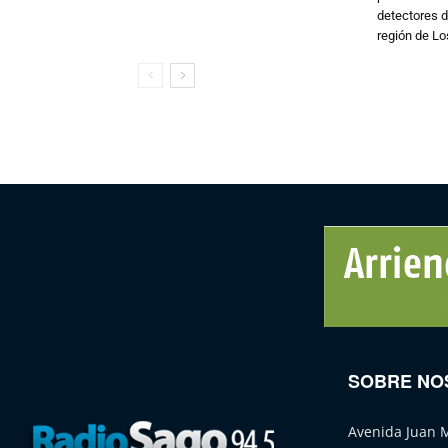
detectores d
región de L
SOBRE NO
Avenida Juan 