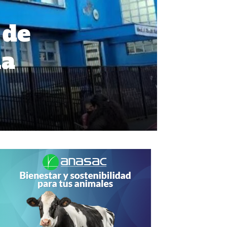
 de
na