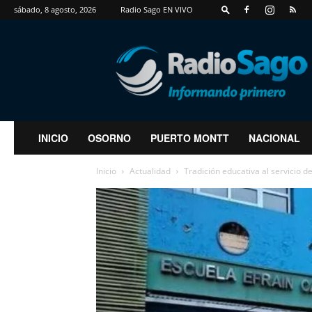
sábado, 8 agosto, 2026
Radio Sago EN VIVO
RadioSago
INICIO
OSORNO
PUERTO MONTT
NACIONAL
Inicio
Actualidad
Tradición educativa al servicio 