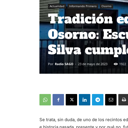
Actualidad
Informando Primero
Osorno
Tradición ed
Osorno: Esc
Silva cumpl
Por
Radio SAGO
-
23 de mayo de 2023
1922
Se trata, sin duda, de uno de los recintos 
e historia pasada, presente y por qué no, fu