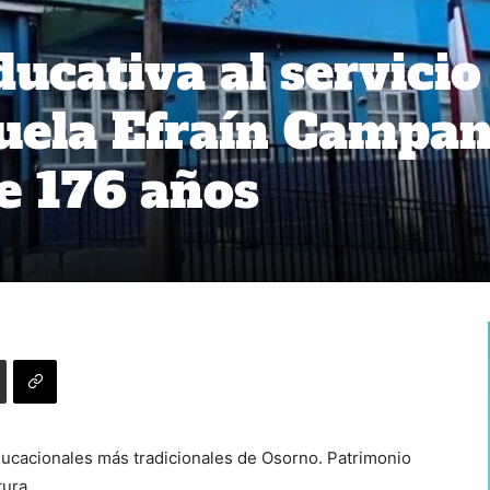
ucativa al servicio
uela Efraín Campa
e 176 años
educacionales más tradicionales de Osorno. Patrimonio
tura.