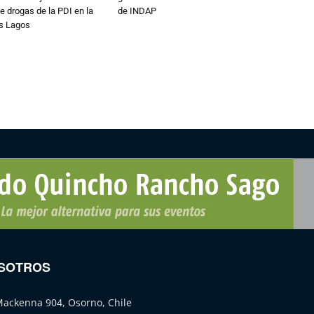
e drogas de la PDI en la
de INDAP
os Lagos
SOTROS
Mackenna 904, Osorno, Chile