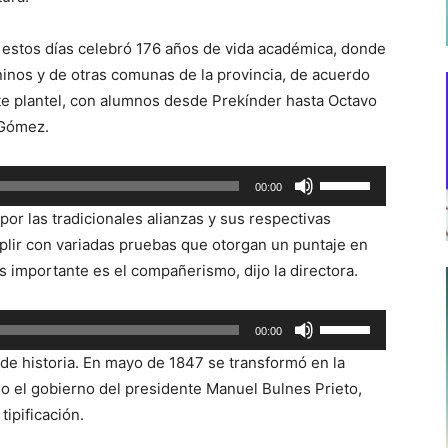
r estos días celebró 176 años de vida académica, donde
nos y de otras comunas de la provincia, de acuerdo
te plantel, con alumnos desde Prekínder hasta Octavo
 Gómez.
Utiliza
00:00
las
or las tradicionales alianzas y sus respectivas
teclas
ir con variadas pruebas que otorgan un puntaje en
de
s importante es el compañerismo, dijo la directora.
flecha
arriba/abajo
Utiliza
00:00
para
las
aumentar
de historia. En mayo de 1847 se transformó en la
teclas
o
jo el gobierno del presidente Manuel Bulnes Prieto,
de
disminuir
tipificación.
flecha
el