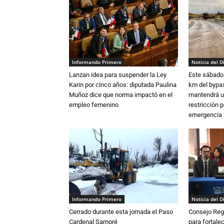
Informando Primero
Noticia del D
Lanzan idea para suspender la Ley
Este sábado 
Karin por cinco años: diputada Paulina
km del bypas
Muñoz dice que norma impactó en el
mantendrá u
empleo femenino
restricción p
emergencia
Informando Primero
Noticia del D
Cerrado durante esta jornada el Paso
Consejo Reg
Cardenal Samoré
para fortalec