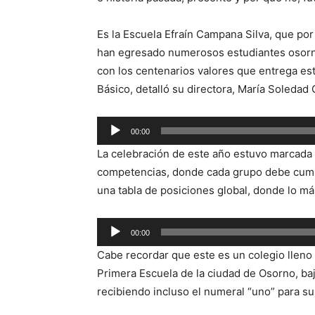
Es la Escuela Efraín Campana Silva, que po
han egresado numerosos estudiantes osorni
con los centenarios valores que entrega es
Básico, detalló su directora, María Soledad
Reproductor
00:00
de
La celebración de este año estuvo marcada p
audio
competencias, donde cada grupo debe cumpl
una tabla de posiciones global, donde lo má
Reproductor
00:00
de
Cabe recordar que este es un colegio lleno 
audio
Primera Escuela de la ciudad de Osorno, ba
recibiendo incluso el numeral “uno” para su 