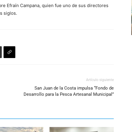
arriba/abajo
volumen.
re Efraín Campana, quien fue uno de sus directores
para
s siglos.
aumentar
o
disminuir
el
volumen.
Artículo siguiente
San Juan de la Costa impulsa “Fondo de
Desarrollo para la Pesca Artesanal Municipal”