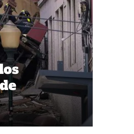
los
 de