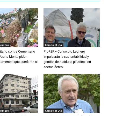
Primero
Campo al Día
tario contra Cementerio
ProREP y Consorcio Lechero
Puerto Montt: piden
impulsarán la sustentabilidad y
osamentas que quedaron al
gestión de residuos plásticos en
sector lácteo
Primero
Campo al Día