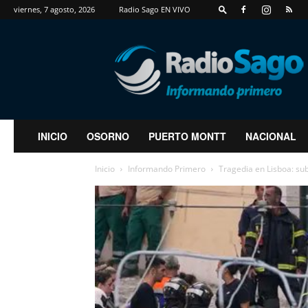
viernes, 7 agosto, 2026
Radio Sago EN VIVO
RadioSago
INICIO
OSORNO
PUERTO MONTT
NACIONAL
Inicio
Informando Primero
Tragedia en Lisboa: sub