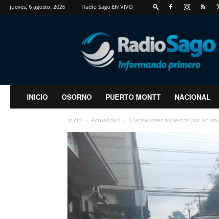
jueves, 6 agosto, 2026
Radio Sago EN VIVO
RadioSago
INICIO
OSORNO
PUERTO MONTT
NACIONAL
Inicio
Actualidad
Transeúntes molestos por acumul