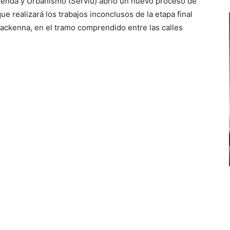
ienda y Urbanismo (Serviu) abrió un nuevo proceso de
teclas
ue realizará los trabajos inconclusos de la etapa final
de
ackenna, en el tramo comprendido entre las calles
flecha
arriba/abajo
para
aumentar
o
disminuir
el
volumen.