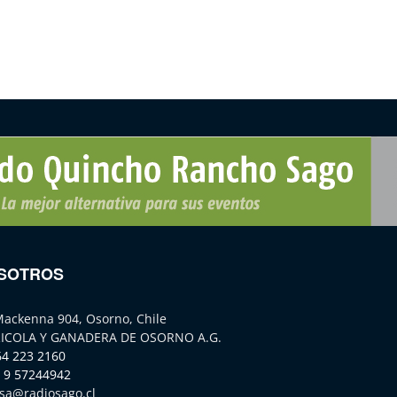
SOTROS
Mackenna 904, Osorno, Chile
ICOLA Y GANADERA DE OSORNO A.G.
64 223 2160
 9 57244942
sa@radiosago.cl