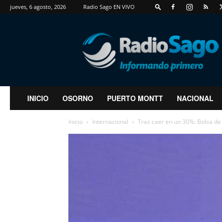
jueves, 6 agosto, 2026
Radio Sago EN VIVO
RadioSago
INICIO
OSORNO
PUERTO MONTT
NACIONAL
Inicio
Internacional
Tras caer en un 30%: Bolsa de 