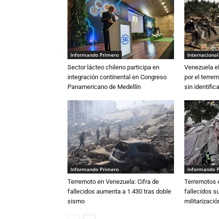
Informando Primero
Internacional
Sector lácteo chileno participa en
Venezuela el
integración continental en Congreso
por el terre
Panamericano de Medellín
sin identifica
Informando Primero
Informando 
Terremoto en Venezuela: Cifra de
Terremotos e
fallecidos aumenta a 1.430 tras doble
fallecidos s
sismo
militarizaci