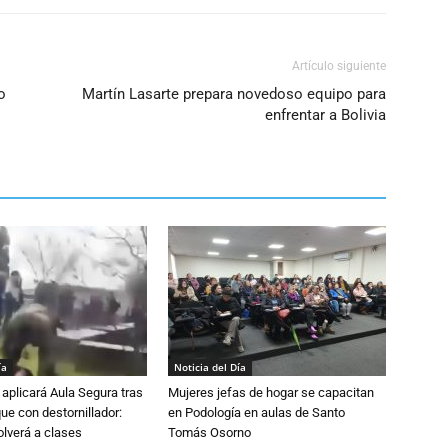
Artículo siguiente
o
Martín Lasarte prepara novedoso equipo para
enfrentar a Bolivia
ía
Noticia del Día
aplicará Aula Segura tras
Mujeres jefas de hogar se capacitan
que con destornillador:
en Podología en aulas de Santo
lverá a clases
Tomás Osorno