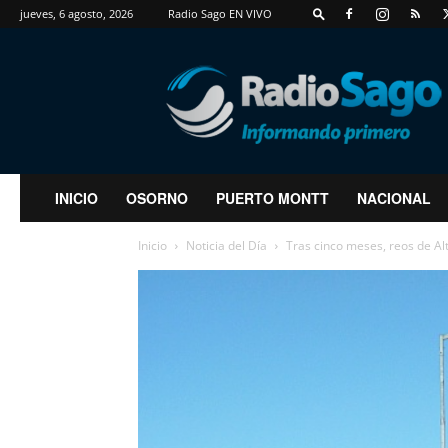
jueves, 6 agosto, 2026
Radio Sago EN VIVO
RadioSago
INICIO
OSORNO
PUERTO MONTT
NACIONAL
Inicio
Noticia del Día
Tras cinco meses, reos de Alto