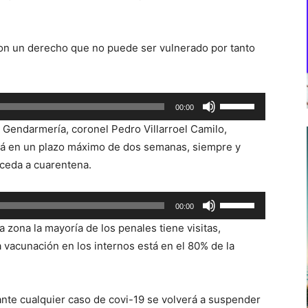
 son un derecho que no puede ser vulnerado por tanto
Utiliza
00:00
las
e Gendarmería, coronel Pedro Villarroel Camilo,
teclas
ará en un plazo máximo de dos semanas, siempre y
de
oceda a cuarentena.
flecha
arriba/abajo
Utiliza
00:00
para
las
aumentar
 zona la mayoría de los penales tiene visitas,
teclas
o
 vacunación en los internos está en el 80% de la
de
disminuir
flecha
el
arriba/abajo
volumen.
ante cualquier caso de covi-19 se volverá a suspender
para