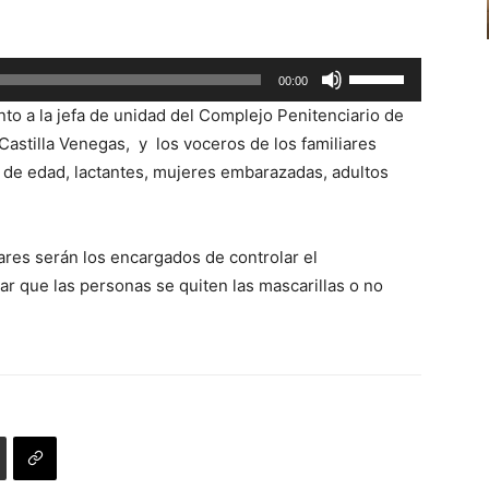
aumentar
o
Utiliza
00:00
disminuir
las
el
nto a la jefa de unidad del Complejo Penitenciario de
teclas
volumen.
astilla Venegas, y los voceros de los familiares
de
de edad, lactantes, mujeres embarazadas, adultos
flecha
arriba/abajo
para
ares serán los encargados de controlar el
aumentar
ar que las personas se quiten las mascarillas o no
o
disminuir
el
volumen.