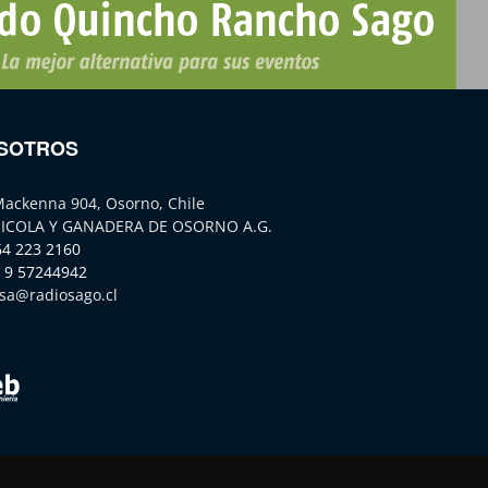
SOTROS
Mackenna 904, Osorno, Chile
ICOLA Y GANADERA DE OSORNO A.G.
64 223 2160
 9 57244942
sa@radiosago.cl