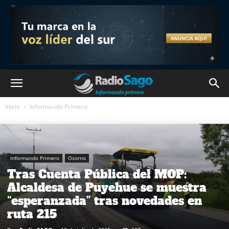
Inicio
Informando Primero
Informando Primero
Osorno
Tras Cuenta Pública del MOP:
Alcaldesa de Puyehue se muestra
“esperanzada” tras novedades en
ruta 215