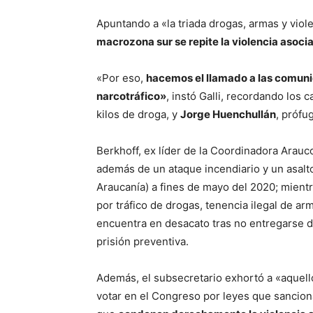
Apuntando a «la triada drogas, armas y vio
macrozona sur se repite la violencia asoci
«Por eso,
hacemos el llamado a las comuni
narcotráfico»
, instó Galli, recordando los 
kilos de droga, y
Jorge Huenchullán
, prófu
Berkhoff, ex líder de la Coordinadora Arauc
además de un ataque incendiario y un asalt
Araucanía) a fines de mayo del 2020; mien
por tráfico de drogas, tenencia ilegal de a
encuentra en desacato tras no entregarse de
prisión preventiva.
Además, el subsecretario exhortó a «aquello
votar en el Congreso por leyes que sanciona