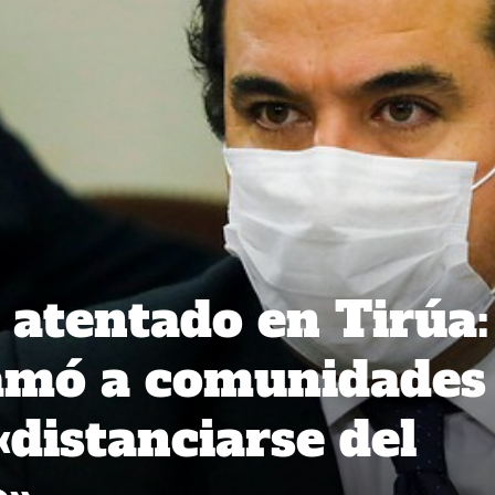
 atentado en Tirúa:
lamó a comunidades
distanciarse del