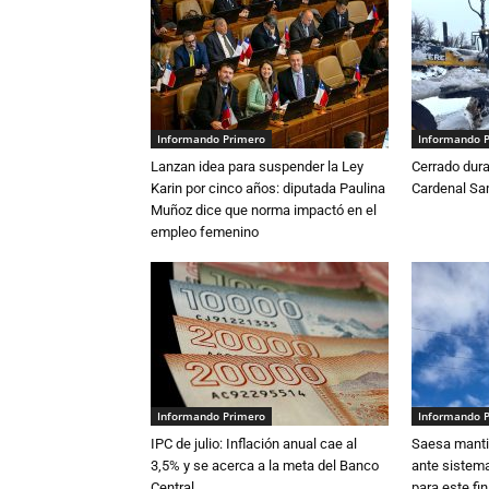
Informando Primero
Informando 
Lanzan idea para suspender la Ley
Cerrado dura
Karin por cinco años: diputada Paulina
Cardenal S
Muñoz dice que norma impactó en el
empleo femenino
Informando Primero
Informando 
IPC de julio: Inflación anual cae al
Saesa mantie
3,5% y se acerca a la meta del Banco
ante sistema
Central
para este fi