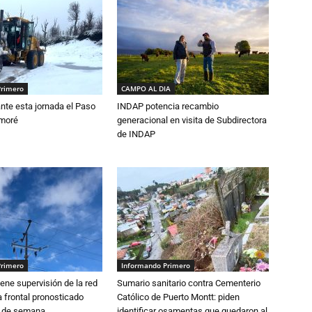
Primero
CAMPO AL DIA
nte esta jornada el Paso
INDAP potencia recambio
amoré
generacional en visita de Subdirectora
de INDAP
Primero
Informando Primero
ne supervisión de la red
Sumario sanitario contra Cementerio
 frontal pronosticado
Católico de Puerto Montt: piden
n de semana
identificar osamentas que quedaron al