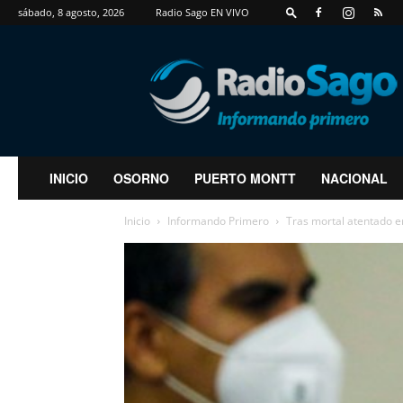
sábado, 8 agosto, 2026
Radio Sago EN VIVO
RadioSago
INICIO
OSORNO
PUERTO MONTT
NACIONAL
Inicio
Informando Primero
Tras mortal atentado e