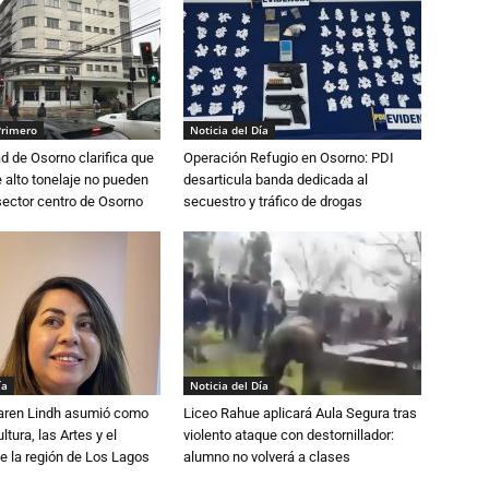
Primero
Noticia del Día
d de Osorno clarifica que
Operación Refugio en Osorno: PDI
alto tonelaje no pueden
desarticula banda dedicada al
 sector centro de Osorno
secuestro y tráfico de drogas
ía
Noticia del Día
Karen Lindh asumió como
Liceo Rahue aplicará Aula Segura tras
tura, las Artes y el
violento ataque con destornillador:
e la región de Los Lagos
alumno no volverá a clases