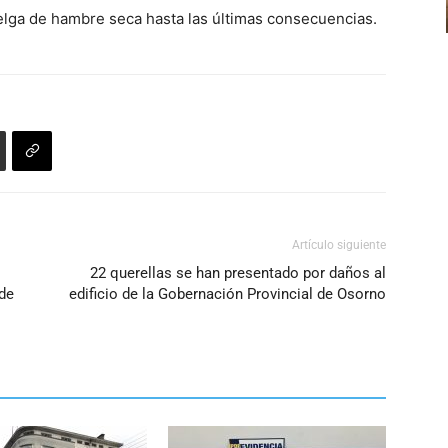
aumentar
lga de hambre seca hasta las últimas consecuencias.
teclas
o
de
disminuir
flecha
el
arriba/abajo
volumen.
para
aumentar
o
disminuir
el
Artículo siguiente
volumen.
22 querellas se han presentado por daños al
 de
edificio de la Gobernación Provincial de Osorno