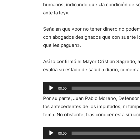
humanos, indicando que «la condición de s
ante la ley».
Señalan que «por no tener dinero no podem
con abogados designados que con suerte lo
que les paguen».
Así lo confirmó el Mayor Cristian Sagredo, a
evalúa su estado de salud a diario, coment
Reproductor
00:00
de
Por su parte, Juan Pablo Moreno, Defensor
audio
los antecedentes de los imputados, ni tamp
tema. No obstante, tras conocer esta situac
Reproductor
00:00
de