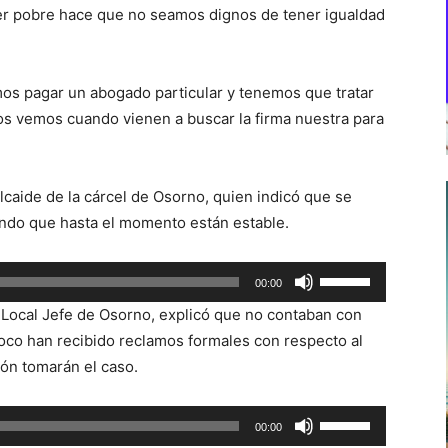
er pobre hace que no seamos dignos de tener igualdad
os pagar un abogado particular y tenemos que tratar
s vemos cuando vienen a buscar la firma nuestra para
lcaide de la cárcel de Osorno, quien indicó que se
ando que hasta el momento están estable.
Utiliza
00:00
las
 Local Jefe de Osorno, explicó que no contaban con
teclas
oco han recibido reclamos formales con respecto al
de
ión tomarán el caso.
flecha
arriba/abajo
Utiliza
00:00
para
las