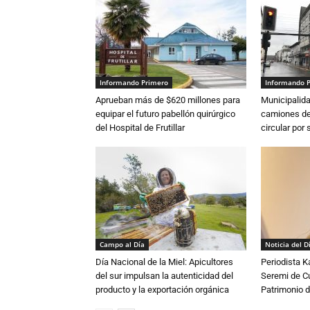
Informando Primero
Informando 
Aprueban más de $620 millones para
Municipalida
equipar el futuro pabellón quirúrgico
camiones de 
del Hospital de Frutillar
circular por
Campo al Día
Noticia del D
Día Nacional de la Miel: Apicultores
Periodista 
del sur impulsan la autenticidad del
Seremi de Cul
producto y la exportación orgánica
Patrimonio d