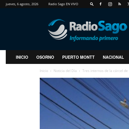
jueves, 6 agosto, 2026
Radio Sago EN VIVO
RadioSago
INICIO
OSORNO
PUERTO MONTT
NACIONAL
Inicio
Noticia del Día
Tres internos de la cárcel d