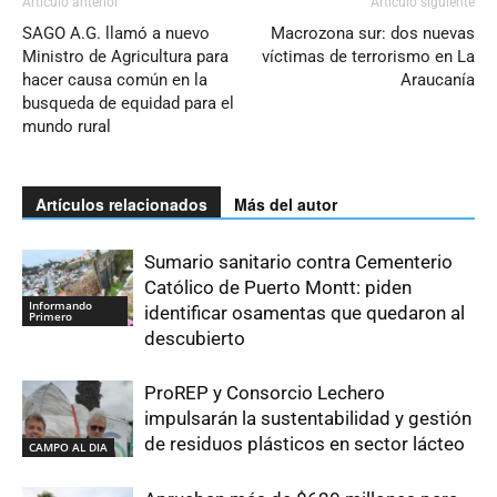
Artículo anterior
Artículo siguiente
SAGO A.G. llamó a nuevo
Macrozona sur: dos nuevas
Ministro de Agricultura para
víctimas de terrorismo en La
hacer causa común en la
Araucanía
busqueda de equidad para el
mundo rural
Artículos relacionados
Más del autor
Sumario sanitario contra Cementerio
Católico de Puerto Montt: piden
Informando
identificar osamentas que quedaron al
Primero
descubierto
ProREP y Consorcio Lechero
impulsarán la sustentabilidad y gestión
de residuos plásticos en sector lácteo
CAMPO AL DIA