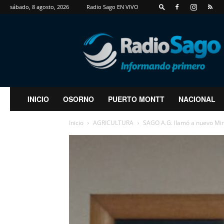
sábado, 8 agosto, 2026
Radio Sago EN VIVO
RadioSago
INICIO
OSORNO
PUERTO MONTT
NACIONAL
Inicio
AGRICULTURA
SAGO A.G. llamó a nuevo Mini