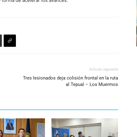
 forma de acelerar los avances.
para
volumen.
aumentar
o
disminuir
el
volumen.
Artículo siguiente
Tres lesionados deja colisión frontal en la ruta
al Tepual – Los Muermos