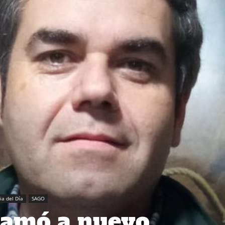
ia del Día
SAGO
lamó a nuevo