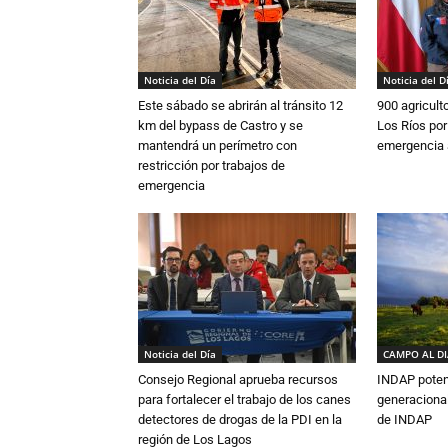
Noticia del Día
Noticia del D
Este sábado se abrirán al tránsito 12
900 agricult
km del bypass de Castro y se
Los Ríos por
mantendrá un perímetro con
emergencia 
restricción por trabajos de
emergencia
Noticia del Día
CAMPO AL D
Consejo Regional aprueba recursos
INDAP poten
para fortalecer el trabajo de los canes
generacional
detectores de drogas de la PDI en la
de INDAP
región de Los Lagos