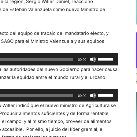
de la región, Sergio Willer Daniel, reaccionó
e de Esteban Valenzuela como nuevo Ministro de
pecto del equipo de trabajo del mandatario electo, y
de SAGO para el Ministro Valenzuela y sus equipos
Utiliza
00:00
las
 a las autoridades del nuevo Gobierno para hacer causa
teclas
anzar la equidad entre el mundo rural y el urbano
de
flecha
Utiliza
00:00
arriba/abajo
las
para
 Willer indicó que el nuevo ministro de Agricultura se
teclas
aumentar
Producir alimentos suficientes y de forma rentable
de
o
 el campo, y al mismo tiempo, proveer de alimentos
flecha
disminuir
 accesible. Por ello, a juicio del líder gremial, el
arriba/abajo
el