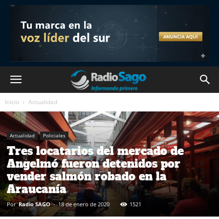
Inicio
Actualidad
Actualidad
Policiales
Tres locatarios del mercado de
Angelmó fueron detenidos por
vender salmón robado en la
Araucanía
Por
Radio SAGO
-
18 de enero de 2020
1521