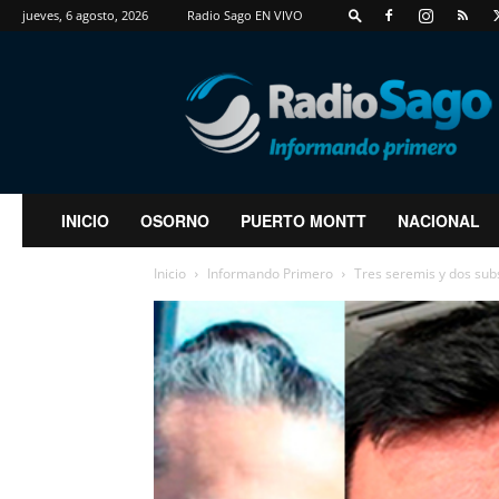
jueves, 6 agosto, 2026
Radio Sago EN VIVO
RadioSago
INICIO
OSORNO
PUERTO MONTT
NACIONAL
Inicio
Informando Primero
Tres seremis y dos subs