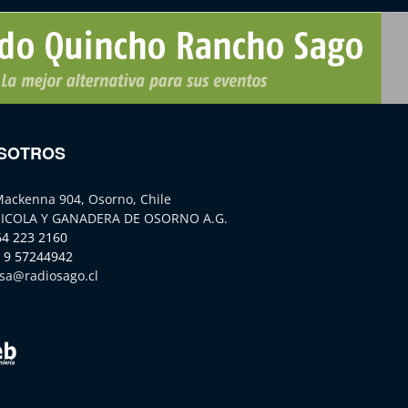
SOTROS
Mackenna 904, Osorno, Chile
ICOLA Y GANADERA DE OSORNO A.G.
64 223 2160
 9 57244942
sa@radiosago.cl