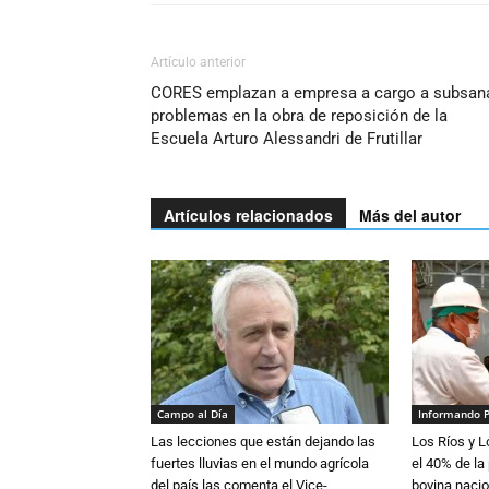
Artículo anterior
CORES emplazan a empresa a cargo a subsan
problemas en la obra de reposición de la
Escuela Arturo Alessandri de Frutillar
Artículos relacionados
Más del autor
Campo al Día
Informando 
Las lecciones que están dejando las
Los Ríos y 
fuertes lluvias en el mundo agrícola
el 40% de la
del país las comenta el Vice-
bovina nacio