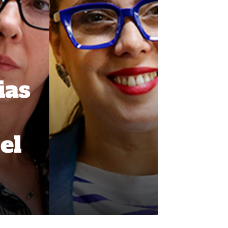
ias
el