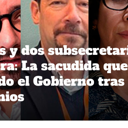
s y dos subsecretar
era: La sacudida que
o el Gobierno tras 
nios