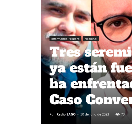
Informando Primero
Nacional
Tres seremi
ya están fu
ha enfrentad
Caso Conve
Por
Radio SAGO
-
30 de julio de 2023
73