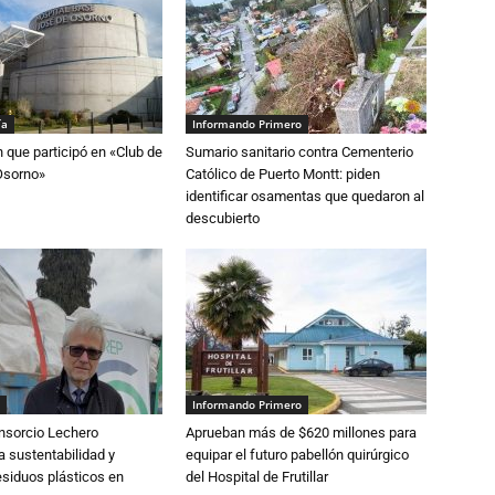
ía
Informando Primero
n que participó en «Club de
Sumario sanitario contra Cementerio
Osorno»
Católico de Puerto Montt: piden
identificar osamentas que quedaron al
descubierto
Informando Primero
nsorcio Lechero
Aprueban más de $620 millones para
a sustentabilidad y
equipar el futuro pabellón quirúrgico
esiduos plásticos en
del Hospital de Frutillar