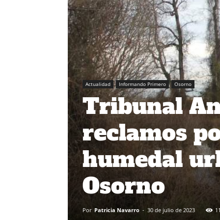
Actualidad
Informando Primero
Osorno
Tribunal Am
reclamos po
humedal ur
Osorno
Por
Patricia Navarro
-
30 de julio de 2023
1