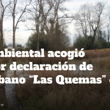
biental acogió
r declaración de
bano “Las Quemas”
179