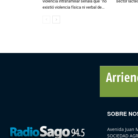
violencia intrafamiliar señala que “no
sector lácte
existió violencia física ni verbal de...
SOBRE NO
Avenida Juan 
SOCIEDAD AGR