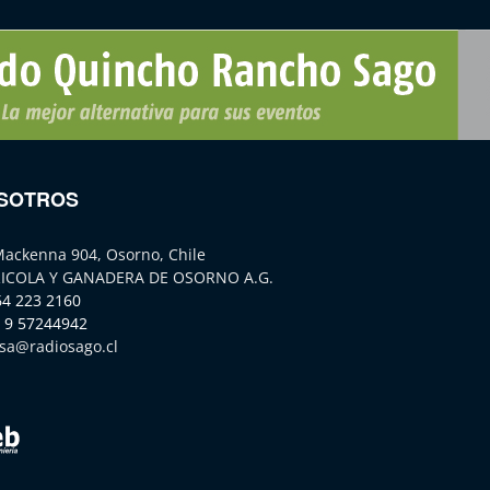
SOTROS
Mackenna 904, Osorno, Chile
ICOLA Y GANADERA DE OSORNO A.G.
64 223 2160
 9 57244942
sa@radiosago.cl