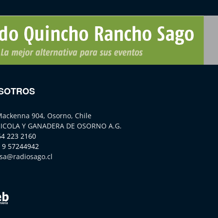
SOTROS
Mackenna 904, Osorno, Chile
ICOLA Y GANADERA DE OSORNO A.G.
64 223 2160
 9 57244942
sa@radiosago.cl