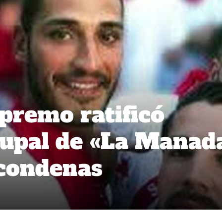
premo ratificó
rupal de «La Manad
 condenas