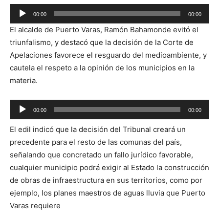
Reproductor
00:00
00:00
de
El alcalde de Puerto Varas, Ramón Bahamonde evitó el
audio
triunfalismo, y destacó que la decisión de la Corte de
Apelaciones favorece el resguardo del medioambiente, y
cautela el respeto a la opinión de los municipios en la
materia.
Reproductor
00:00
00:00
de
El edil indicó que la decisión del Tribunal creará un
audio
precedente para el resto de las comunas del país,
señalando que concretado un fallo jurídico favorable,
cualquier municipio podrá exigir al Estado la construcción
de obras de infraestructura en sus territorios, como por
ejemplo, los planes maestros de aguas lluvia que Puerto
Varas requiere