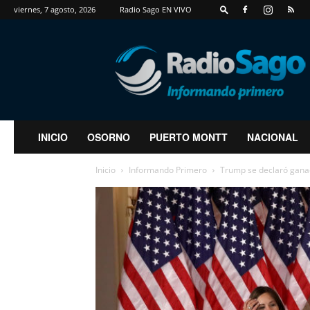
viernes, 7 agosto, 2026
Radio Sago EN VIVO
RadioSago
INICIO
OSORNO
PUERTO MONTT
NACIONAL
Inicio
Informando Primero
Trump se declaró ganad