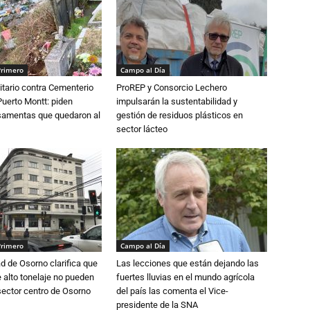
Primero
Campo al Día
tario contra Cementerio
ProREP y Consorcio Lechero
Puerto Montt: piden
impulsarán la sustentabilidad y
osamentas que quedaron al
gestión de residuos plásticos en
sector lácteo
Primero
Campo al Día
d de Osorno clarifica que
Las lecciones que están dejando las
alto tonelaje no pueden
fuertes lluvias en el mundo agrícola
 sector centro de Osorno
del país las comenta el Vice-
presidente de la SNA