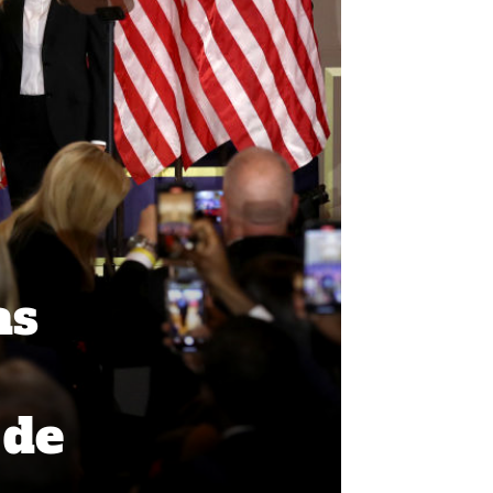
as
 de