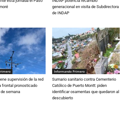
nte esta jornada el Paso
INDAP potencia recambio
amoré
generacional en visita de Subdirectora
de INDAP
Primero
Informando Primero
ne supervisión de la red
Sumario sanitario contra Cementerio
 frontal pronosticado
Católico de Puerto Montt: piden
n de semana
identificar osamentas que quedaron al
descubierto