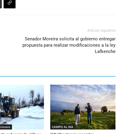
volumen.
Artículo siguiente
Senador Moreira solicita al gobierno entregar
propuesta para realizar modificaciones a la ley
Lafkenche
Primero
CAMPO AL DIA