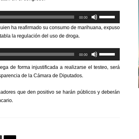
de
flecha
Utiliza
arriba/abajo
00:00
las
para
, quien ha reafirmado su consumo de marihuana, expuso
teclas
aumentar
abla la regulación del uso de droga.
de
o
flecha
disminuir
Utiliza
arriba/abajo
00:00
el
las
para
volumen.
ega de forma injustificada a realizarse el testeo, será
teclas
aumentar
nsparencia de la Cámara de Diputados.
de
o
flecha
disminuir
sladores que den positivo se harán públicos y deberán
arriba/abajo
el
para
cario.
volumen.
aumentar
o
disminuir
el