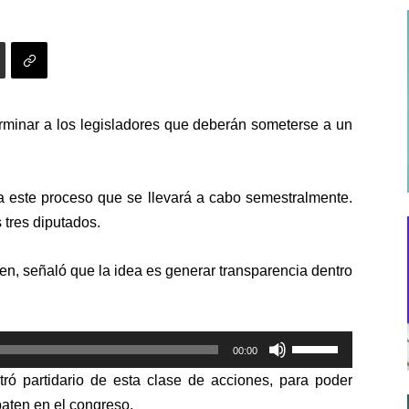
erminar a los legisladores que deberán someterse a un
a este proceso que se llevará a cabo semestralmente.
 tres diputados.
sen, señaló que la idea es generar transparencia dentro
Utiliza
00:00
las
tró partidario de esta clase de acciones, para poder
teclas
baten en el congreso.