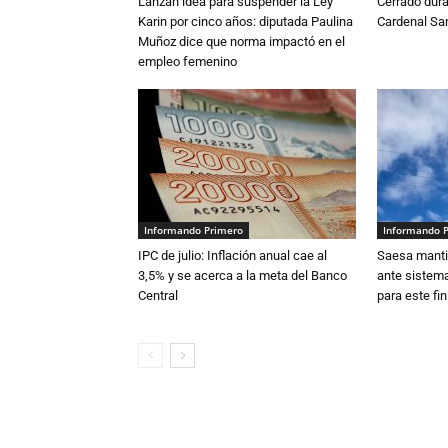
Lanzan idea para suspender la Ley
Cerrado dura
Karin por cinco años: diputada Paulina
Cardenal S
Muñoz dice que norma impactó en el
empleo femenino
Informando Primero
Informando 
IPC de julio: Inflación anual cae al
Saesa mantie
3,5% y se acerca a la meta del Banco
ante sistema
Central
para este fi