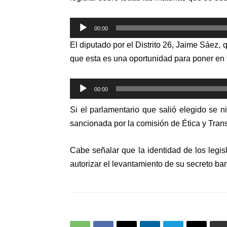
Reproductor
00:00
de
El diputado por el Distrito 26, Jaime Sáez
audio
que esta es una oportunidad para poner en t
Reproductor
00:00
de
Si el parlamentario que salió elegido se ni
audio
sancionada por la comisión de Ética y Tra
Cabe señalar que la identidad de los legi
autorizar el levantamiento de su secreto ban