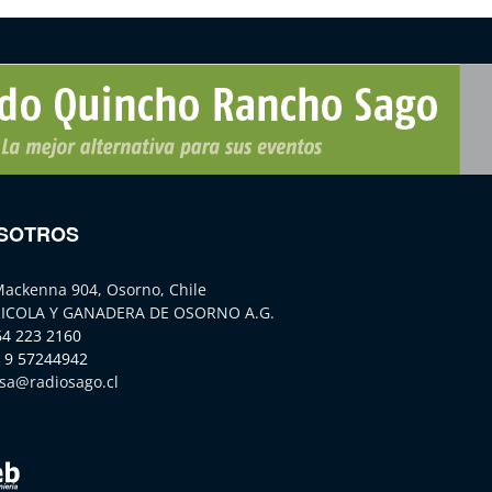
SOTROS
Mackenna 904, Osorno, Chile
ICOLA Y GANADERA DE OSORNO A.G.
64 223 2160
 9 57244942
sa@radiosago.cl