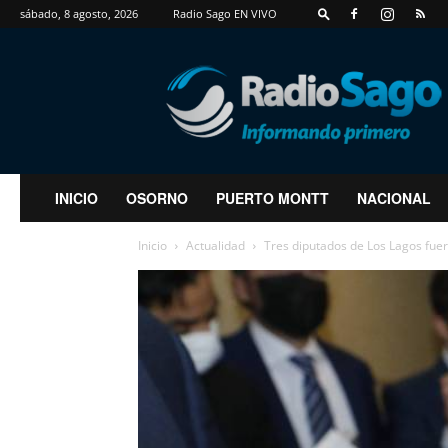
sábado, 8 agosto, 2026
Radio Sago EN VIVO
RadioSago
INICIO
OSORNO
PUERTO MONTT
NACIONAL
Inicio
Actualidad
Tres diputados de Los Lagos fuero