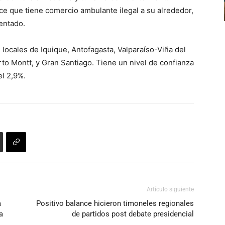
flecha
ce que tiene comercio ambulante ilegal a su alrededor,
arriba/abajo
entado.
para
aumentar
locales de Iquique, Antofagasta, Valparaíso-Viña del
o
o Montt, y Gran Santiago. Tiene un nivel de confianza
disminuir
l 2,9%.
el
volumen.
Artículo siguiente
a
Positivo balance hicieron timoneles regionales
a
de partidos post debate presidencial