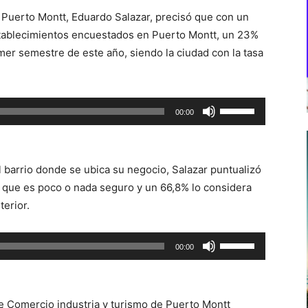
 Puerto Montt, Eduardo Salazar, precisó que con un
tablecimientos encuestados en Puerto Montt, un 23%
imer semestre de este año, siendo la ciudad con la tasa
Utiliza
00:00
las
teclas
de
 barrio donde se ubica su negocio, Salazar puntualizó
flecha
r que es poco o nada seguro y un 66,8% lo considera
arriba/abajo
erior.
para
aumentar
Utiliza
00:00
o
las
disminuir
teclas
el
de
volumen.
e Comercio industria y turismo de Puerto Montt