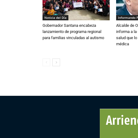
Noticia del Día
Informando 
Gobernador Santana encabeza
Alcalde de O
lanzamiento de programa regional
informa a l
para familias vinculadas al autismo
salud que lo
médica