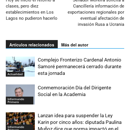
Hoy se inició el retorno a
Senador Moreira solicita a
clases, pero diez
Cancillería información de
establecimientos en Los
exportaciones regionales por
Lagos no pudieron hacerlo
eventual afectación de
invasión Rusa a Ucrania
Artículos relacionados
Más del autor
Complejo Fronterizo Cardenal Antonio
Samoré permanecerá cerrado durante
esta jornada
Actualidad
Conmemoración Día del Dirigente
Social en la Academia
Informando
Primero
Lanzan idea para suspender la Ley
Karin por cinco años: diputada Paulina
Informando
Muñoz dice que norma impactó en el
Primero