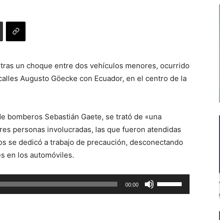
 tras un choque entre dos vehículos menores, ocurrido
 calles Augusto Göecke con Ecuador, en el centro de la
 de bomberos Sebastián Gaete, se trató de «una
tres personas involucradas, las que fueron atendidas
s se dedicó a trabajo de precaución, desconectando
s en los automóviles.
Utiliza
00:00
las
teclas
de