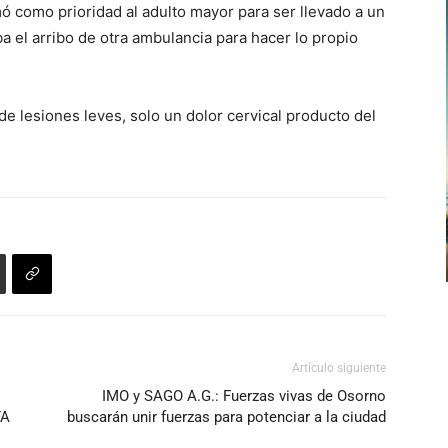
ó como prioridad al adulto mayor para ser llevado a un
flecha
a el arribo de otra ambulancia para hacer lo propio
arriba/abajo
para
aumentar
e lesiones leves, solo un dolor cervical producto del
o
disminuir
el
volumen.
Artículo siguiente
IMO y SAGO A.G.: Fuerzas vivas de Osorno
FA
buscarán unir fuerzas para potenciar a la ciudad