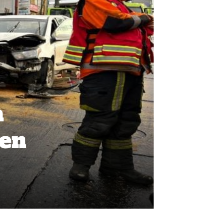
a
 en