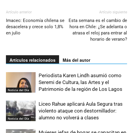
Artículo anterior
Artículo siguiente
Imacec: Economía chilena se
Esta semana es el cambio de
desacelera y crece solo 1,8%
hora en Chile: ¿Se adelanta o
en julio
atrasa el reloj para entrar al
horario de verano?
Artículos relacionados
Más del autor
Periodista Karen Lindh asumió como
Seremi de Cultura, las Artes y el
Patrimonio de la región de Los Lagos
Noticia del Día
Liceo Rahue aplicará Aula Segura tras
violento ataque con destornillador:
alumno no volverá a clases
Noticia del Día
Mujeres jefas de hogar se capacitan en