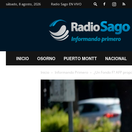
sábado, 8 agosto, 2026
Radio Sago EN VIVO
RadioSago
INICIO
OSORNO
PUERTO MONTT
NACIONAL
Inicio
Informando Primero
¿Un Fondo F? AFP propo