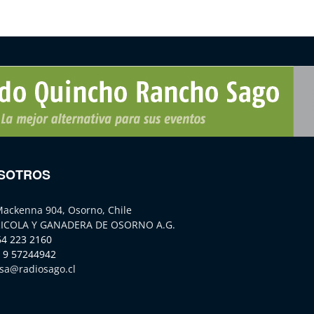
SOTROS
Mackenna 904, Osorno, Chile
ICOLA Y GANADERA DE OSORNO A.G.
64 223 2160
 9 57244942
sa@radiosago.cl