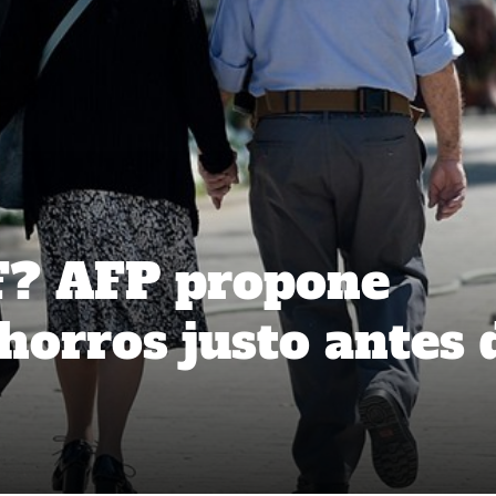
F? AFP propone
horros justo antes 