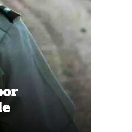
por
de