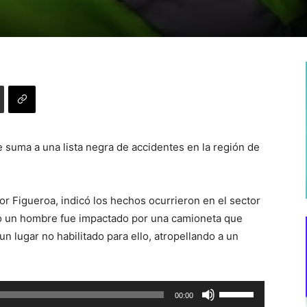
se suma a una lista negra de accidentes en la región de
r Figueroa, indicó los hechos ocurrieron en el sector
do un hombre fue impactado por una camioneta que
n lugar no habilitado para ello, atropellando a un
Utiliza
00:00
las