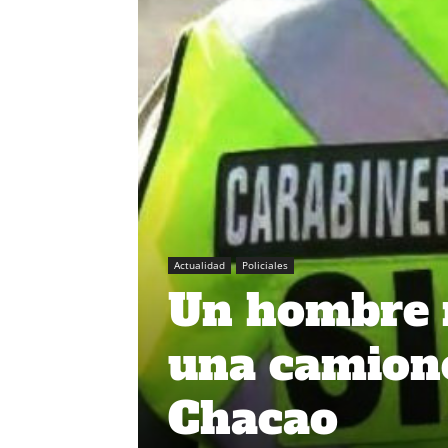
Actualidad
Policiales
Un hombre m
una camione
Chacao