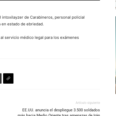
teclas
de
l intoxilayzer de Carabineros, personal policial
flecha
 en estado de ebriedad.
arriba/abajo
para
 al servicio médico legal para los exámenes
aumentar
o
disminuir
el
volumen.
Artículo siguiente
EE.UU. anuncia el despliegue 3.500 soldados
más hacia Medio Oriente tras amenazas de Irán