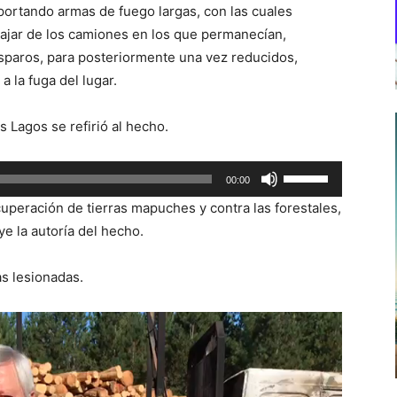
portando armas de fuego largas, con las cuales
bajar de los camiones en los que permanecían,
paros, para posteriormente una vez reducidos,
 la fuga del lugar.
 Lagos se refirió al hecho.
Utiliza
00:00
las
uperación de tierras mapuches y contra las forestales,
teclas
ye la autoría del hecho.
de
flecha
as lesionadas.
arriba/abajo
para
aumentar
o
disminuir