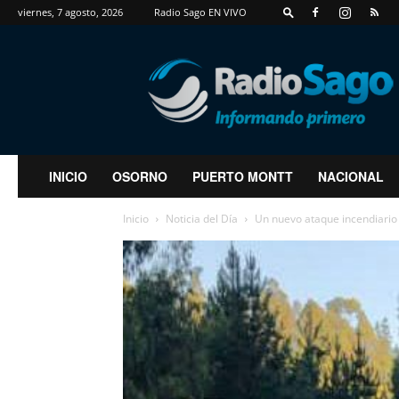
viernes, 7 agosto, 2026
Radio Sago EN VIVO
RadioSago
INICIO
OSORNO
PUERTO MONTT
NACIONAL
Inicio
Noticia del Día
Un nuevo ataque incendiario 