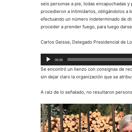
seis personas a pie, todas encapuchadas y 
procedieron a intimidarlos, obligándolos a 
efectuando un número indeterminado de dis
proceder a prender fuego, para luego darse a
Carlos Geisse, Delegado Presidencial de Los
Reproductor
00:00
de
Se encontró un lienzo con consignas de rec
audio
sin dejar claro la organización que se atribu
A raíz de lo señalado, no resultaron person
Reproductor
de
vídeo