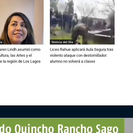
ía
Noticia del Día
Karen Lindh asumió como
Liceo Rahue aplicará Aula Segura tras
tura, las Artes y el
violento ataque con destornillador:
e la región de Los Lagos
alumno no volverá a clases