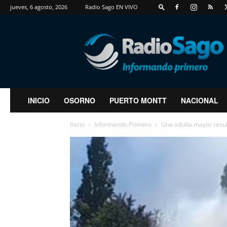
jueves, 6 agosto, 2026
Radio Sago EN VIVO
RadioSago
INICIO
OSORNO
PUERTO MONTT
NACIONAL
Inicio
Informando Primero
Una adulta mayor result