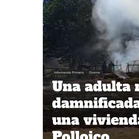
Informando Primero
Osorno
Una adulta 
damnificada
una vivienda
Polloico