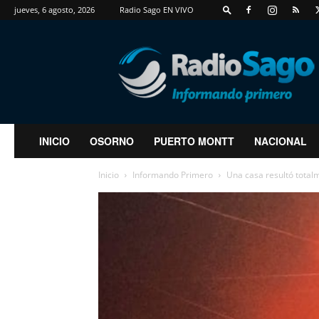
jueves, 6 agosto, 2026
Radio Sago EN VIVO
RadioSago
INICIO
OSORNO
PUERTO MONTT
NACIONAL
Inicio
Informando Primero
Una casa resultó total