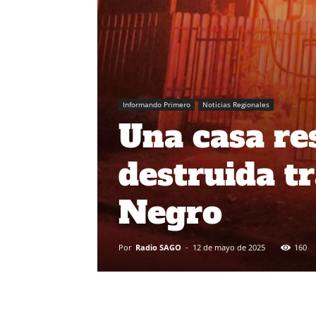
Informando Primero
Noticias Regionales
Una casa re
destruida t
Negro
Por
Radio SAGO
-
12 de mayo de 2025
160