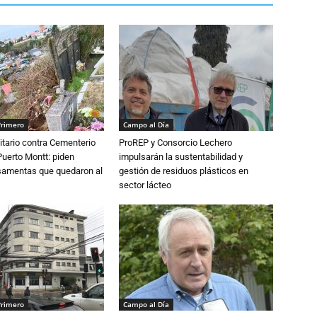
Primero
Campo al Día
tario contra Cementerio
ProREP y Consorcio Lechero
Puerto Montt: piden
impulsarán la sustentabilidad y
osamentas que quedaron al
gestión de residuos plásticos en
sector lácteo
Primero
Campo al Día