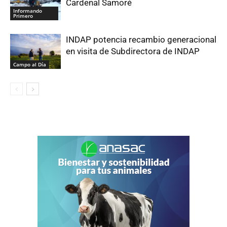
Cardenal Samoré
Informando
Primero
INDAP potencia recambio generacional
en visita de Subdirectora de INDAP
Campo al Día