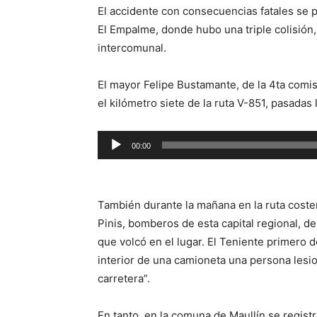
El accidente con consecuencias fatales se p
El Empalme, donde hubo una triple colisión,
intercomunal.
El mayor Felipe Bustamante, de la 4ta comi
el kilómetro siete de la ruta V-851, pasadas
Reproductor
00:00
de
audio
También durante la mañana en la ruta coster
Pinis, bomberos de esta capital regional, d
que volcó en el lugar. El Teniente primero
interior de una camioneta una persona lesi
carretera”.
En tanto, en la comuna de Maullín se regist