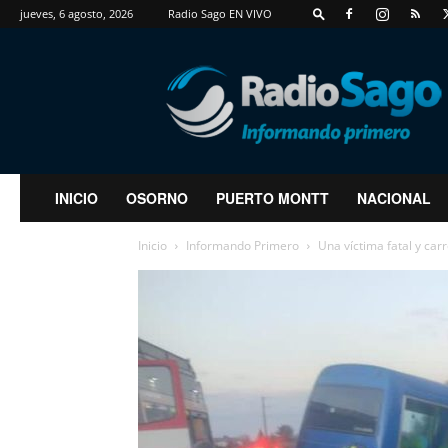
jueves, 6 agosto, 2026
Radio Sago EN VIVO
RadioSago
INICIO
OSORNO
PUERTO MONTT
NACIONAL
Inicio
Informando Primero
Una víctima fatal y car