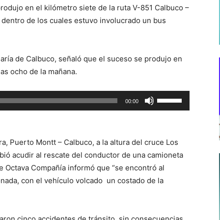
rodujo en el kilómetro siete de la ruta V-851 Calbuco –
 dentro de los cuales estuvo involucrado un bus
saría de Calbuco, señaló que el suceso se produjo en
 las ocho de la mañana.
Utiliza
00:00
las
teclas
de
a, Puerto Montt – Calbuco, a la altura del cruce Los
flecha
ebió acudir al rescate del conductor de una camioneta
arriba/abajo
 de Octava Compañía informó que “se encontró al
para
onada, con el vehículo volcado un costado de la
aumentar
o
disminuir
raron cinco accidentes de tránsito, sin consecuencias