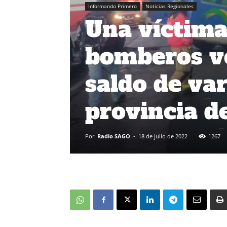
Informando Primero
Noticias Regionales
Una víctima 
bomberos vo
saldo de var
provincia d
Por
Radio SAGO
-
18 de julio de 2022
1267