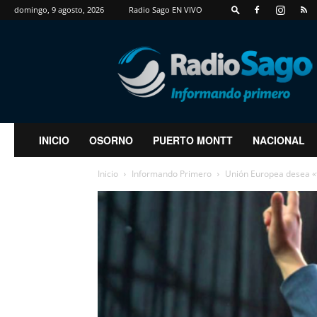
domingo, 9 agosto, 2026
Radio Sago EN VIVO
RadioSago
INICIO
OSORNO
PUERTO MONTT
NACIONAL
Inicio
Informando Primero
Unión Europea desea «for