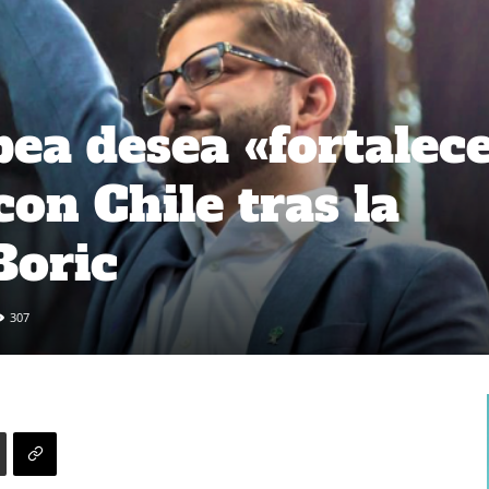
ea desea «fortalec
con Chile tras la
Boric
307