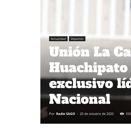
Actualidad
Deportes
Unión La Ca
Huachipato
exclusivo l
Nacional
Por
Radio SAGO
-
20 de octubre de 2020
103