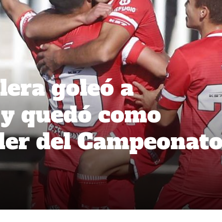
lera goleó a
 y quedó como
íder del Campeonat