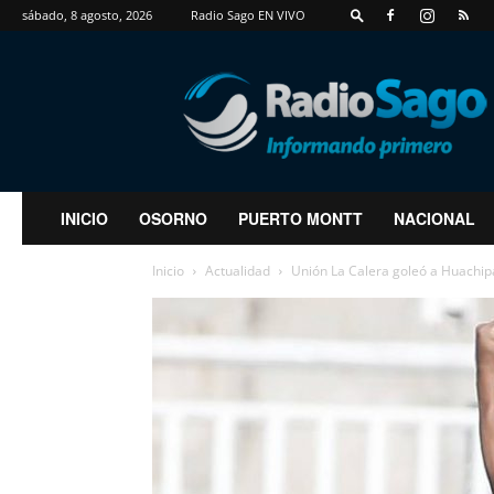
sábado, 8 agosto, 2026
Radio Sago EN VIVO
RadioSago
INICIO
OSORNO
PUERTO MONTT
NACIONAL
Inicio
Actualidad
Unión La Calera goleó a Huachipa