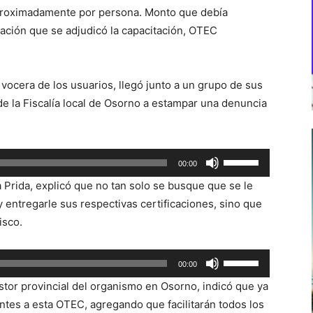
aproximadamente por persona. Monto que debía
ación que se adjudicó la capacitación, OTEC
vocera de los usuarios, llegó junto a un grupo de sus
 la Fiscalía local de Osorno a estampar una denuncia
Utiliza
00:00
las
 Prida, explicó que no tan solo se busque que se le
teclas
y entregarle sus respectivas certificaciones, sino que
de
isco.
flecha
arriba/abajo
Utiliza
00:00
para
las
aumentar
tor provincial del organismo en Osorno, indicó que ya
teclas
o
ntes a esta OTEC, agregando que facilitarán todos los
de