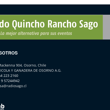
SOTROS
Mackenna 904, Osorno, Chile
ICOLA Y GANADERA DE OSORNO A.G.
64 223 2160
 9 57244942
sa@radiosago.cl