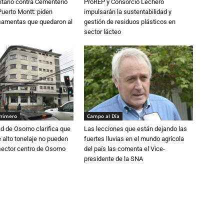
tario contra Cementerio
ProREP y Consorcio Lechero
Puerto Montt: piden
impulsarán la sustentabilidad y
osamentas que quedaron al
gestión de residuos plásticos en
sector lácteo
Primero
Campo al Día
d de Osorno clarifica que
Las lecciones que están dejando las
alto tonelaje no pueden
fuertes lluvias en el mundo agrícola
 sector centro de Osorno
del país las comenta el Vice-
presidente de la SNA