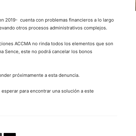
disminuir
flecha
el
arriba/abajo
volumen.
 2019- cuenta con problemas financieros a lo largo
para
llevando otros procesos administrativos complejos.
aumentar
o
aciones ACCMA no rinda todos los elementos que son
disminuir
ma Sence, este no podrá cancelar los bonos
el
volumen.
sponder próximamente a esta denuncia.
 esperar para encontrar una solución a este