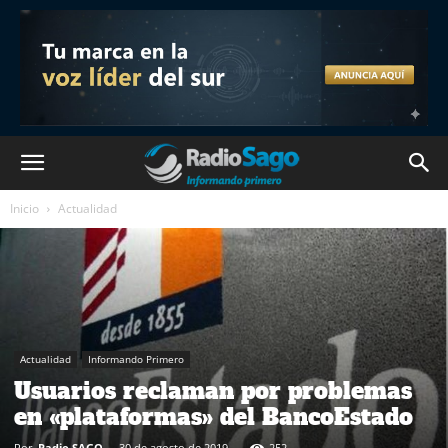
Inicio
Actualidad
Actualidad
Informando Primero
Usuarios reclaman por problemas
en «plataformas» del BancoEstado
Por
Radio SAGO
-
30 de agosto de 2019
252