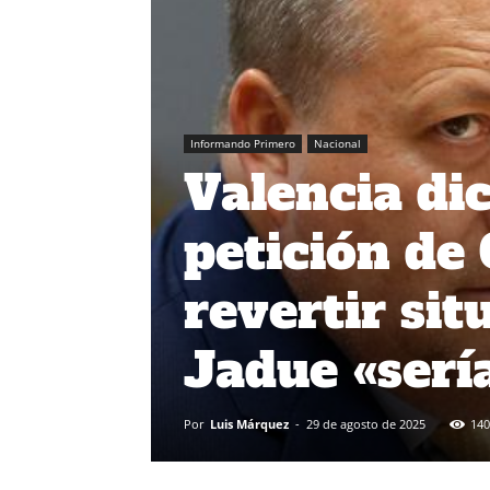
Informando Primero
Nacional
Valencia di
petición de
revertir sit
Jadue «sería
Por
Luis Márquez
-
29 de agosto de 2025
140