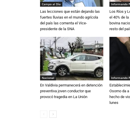
Campo al Día
Informando 
Las lecciones que están dejando las
Los Ríos y 
fuertes lluvias en el mundo agrícola
el 40% de la
del país las comenta el Vice-
bovina nacio
presidente de la SNA
resto del paí
Nacional
Informando 
En Valdivia permanecerá en detención
Establecimi
preventiva joven conductor que
Osorno da a
provocó tragedia en La Unión
hecho de vio
lunes