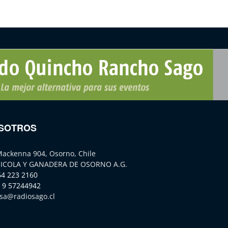
SOTROS
Mackenna 904, Osorno, Chile
ICOLA Y GANADERA DE OSORNO A.G.
64 223 2160
 9 57244942
sa@radiosago.cl